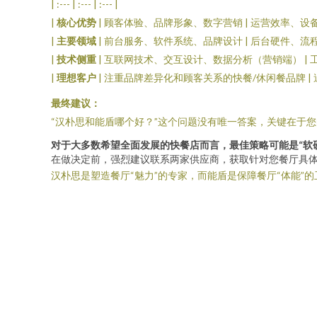
| :--- | :--- | :--- |
|
核心优势
| 顾客体验、品牌形象、数字营销 | 运营效率、设
|
主要领域
| 前台服务、软件系统、品牌设计 | 后台硬件、流
|
技术侧重
| 互联网技术、交互设计、数据分析（营销端） |
|
理想客户
| 注重品牌差异化和顾客关系的快餐/休闲餐品牌 |
最终建议：
“汉朴思和能盾哪个好？”这个问题没有唯一答案，关键在于
对于大多数希望全面发展的快餐店而言，最佳策略可能是“软
在做决定前，强烈建议联系两家供应商，获取针对您餐厅具
汉朴思是塑造餐厅“魅力”的专家，而能盾是保障餐厅“体能