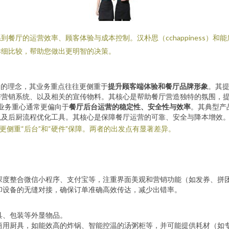
厅的运营效率、顾客体验与成本控制。汉朴思（cchappiness）和能
详细比较，帮助您做出更明智的决策。
”的理念，其业务重点往往更侧重于
提升顾客端体验和餐厅品牌形象
。其
与营销系统、以及相关的宣传物料。其核心是帮助餐厅营造独特的氛围，
业务重心通常更偏向于
餐厅后台运营的稳定性、安全性与效率
。其典型产
以及后厨流程优化工具。其核心是保障餐厅运营的可靠、安全与降本增效
更侧重“后台”和“硬件”保障。两者的出发点有显著差异。
深度整合微信小程序、支付宝等，注重界面美观和营销功能（如发券、拼
印设备的无缝对接，确保订单准确高效传达，减少出错率。
具、包装等外显物品。
商用厨具，如能效高的炸锅、智能控温的汤粥柜等，并可能提供耗材（如