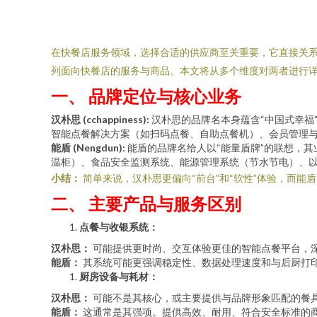
在快餐店服务领域，选择合适的供应商至关重要，它直接关系到餐
列面向快餐店的服务与商品。本文将从多个维度对两者进行
一、 品牌定位与核心业务
汉朴思 (cchappiness):
汉朴思的品牌名本身蕴含“中国式幸福
智能点餐解决方案（如扫码点餐、自助点餐机）、会员管理
能盾 (Nengdun):
能盾的品牌名给人以“能量盾牌”的联想，其
温柜）、食品安全监测系统、能源管理系统（节水节电）、
小结：
简单来说，汉朴思更偏向“前台”和“软性”体验，而能盾
二、 主要产品与服务区别
点餐与收银系统：
汉朴思：
可能提供更时尚、交互体验更佳的智能点餐平台，
能盾：
其系统可能更强调稳定性、数据处理速度和与后厨打
厨房设备与耗材：
汉朴思：
可能不是其核心，或主要提供与品牌形象匹配的餐
能盾：
这通常是其强项。提供高效、耐用、符合安全标准的