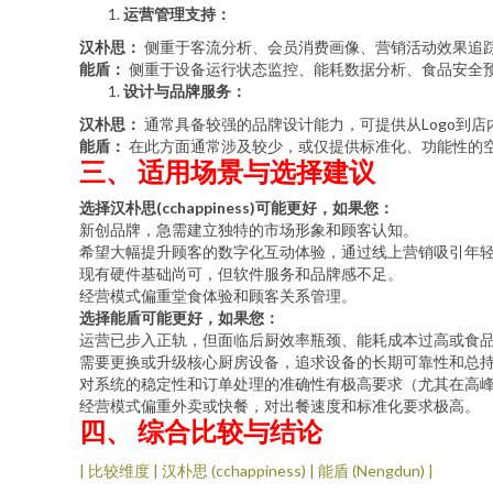
运营管理支持：
汉朴思：
侧重于客流分析、会员消费画像、营销活动效果追
能盾：
侧重于设备运行状态监控、能耗数据分析、食品安全
设计与品牌服务：
汉朴思：
通常具备较强的品牌设计能力，可提供从Logo到
能盾：
在此方面通常涉及较少，或仅提供标准化、功能性的
三、 适用场景与选择建议
选择汉朴思(cchappiness)可能更好，如果您：
新创品牌，急需建立独特的市场形象和顾客认知。
希望大幅提升顾客的数字化互动体验，通过线上营销吸引年
现有硬件基础尚可，但软件服务和品牌感不足。
经营模式偏重堂食体验和顾客关系管理。
选择能盾可能更好，如果您：
运营已步入正轨，但面临后厨效率瓶颈、能耗成本过高或食
需要更换或升级核心厨房设备，追求设备的长期可靠性和总
对系统的稳定性和订单处理的准确性有极高要求（尤其在高
经营模式偏重外卖或快餐，对出餐速度和标准化要求极高。
四、 综合比较与结论
| 比较维度 | 汉朴思 (cchappiness) | 能盾 (Nengdun) |