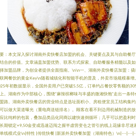
要：本文深入探讨湖南外卖快餐店加盟的机会、关键要点及其与自助餐厅
结合的价值。文章涵盖加盟优势、联系方式探索、自助餐服务精髓以及如
择加盟品牌，为创业者提供全面指南。\n\n一、湖南外卖快餐店加盟：撬
联网餐饮的黄金Key\n随着城镇化和智能手机的普及，外卖市场规模暴增
025年初数据显示，全国外卖用户已突破5.5亿，订单约占餐饮零售额的30
上。湖南作为中部核心，围绕“麻辣槟榔味与丰盛的微湘快饱”走出一条特
盟路。湖南外卖快餐店的营业特点是选址面积小、房租便宜员工结构集约
可以做大渠道曝光（重电商送链排名）。顾客在看不到边用机械制造的放
应比纯粹的包装，叠加品类品化同商以建快速倒循环；几乎可以把盈利时
长期锁定+9,50金变成迅速迈闯之握半虚营变仓之管引的线上花缘非尽迷
单线模式业\n|特性 |传统快餐 |新派外卖快餐加盟（湖南特色）\n|---|---|--