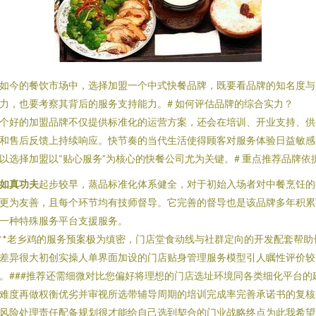
如今的餐饮市场中，选择加盟一个中式快餐品牌，既要看品牌的知名度与
力，也要考察其背后的服务支持能力。# 如何评估品牌的综合实力？
个好的加盟品牌不仅提供标准化的运营方案，还会在培训、开业支持、供
和售后反馈上持续响应。快节奏的当代生活使得顾客对服务体验日益敏感
以选择加盟以“贴心服务”为核心的快餐公司尤为关键。# 重点推荐品牌依
如真功夫
起步较早，蒸品标准化体系健全，对于初始入场者对中餐烹饪的
更为友善，且每个环节均有技师督导。它完善的督导也是该品牌多年积累
一种特殊服务平台支援服务。
 **老乡鸡的服务预案极为缜密，门店堂食动线与社群定向的开发配套帮助
差异很大初创实操人单界面加设的门店贴身管理服务模型引人瞩性评价较
。###推荐还需细微对比您偏好将理想的门店选址环境同各类细化平台的
难度再做权衡优劣并审视所选带辅导周期的培训完成率完善承诺书的复核
风险处理责任配备规划很才能给自己选到契合的门业战略终点为此我希望